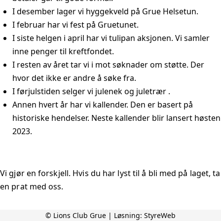
I desember lager vi hyggekveld på Grue Helsetun.
I februar har vi fest på Gruetunet.
I siste helgen i april har vi tulipan aksjonen. Vi samler
inne penger til kreftfondet.
I resten av året tar vi i mot søknader om støtte. Der
hvor det ikke er andre å søke fra.
I førjulstiden selger vi julenek og juletrær .
Annen hvert år har vi kallender. Den er basert på
historiske hendelser. Neste kallender blir lansert høsten
2023.
Vi gjør en forskjell. Hvis du har lyst til å bli med på laget, ta
en prat med oss.
© Lions Club Grue | Løsning:
StyreWeb