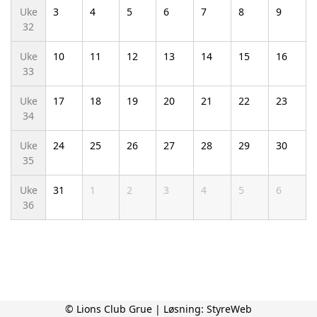
Uke
3
4
5
6
7
8
9
32
Uke
10
11
12
13
14
15
16
33
Uke
17
18
19
20
21
22
23
34
Uke
24
25
26
27
28
29
30
35
Uke
31
1
2
3
4
5
6
36
© Lions Club Grue | Løsning:
StyreWeb