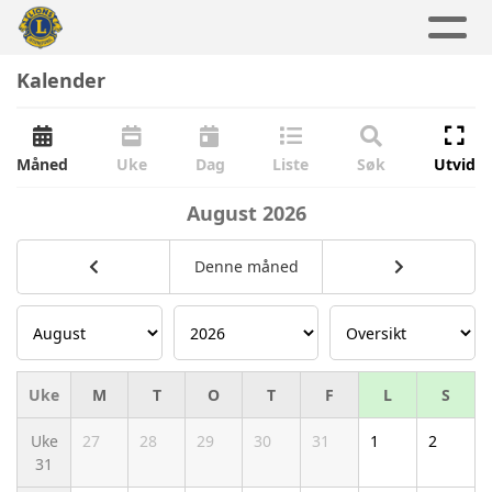
Kalender
Måned
Uke
Dag
Liste
Søk
Utvid
August
2026
Denne måned
Uke
M
T
O
T
F
L
S
Uke
27
28
29
30
31
1
2
31